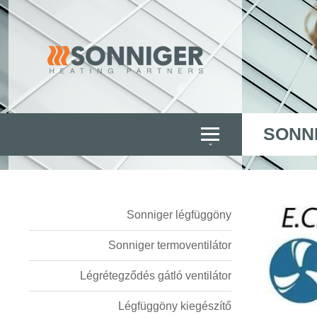
SONN
Sonniger légfüggöny
Sonniger termoventilátor
Légrétegződés gátló ventilátor
Légfüggöny kiegészítő