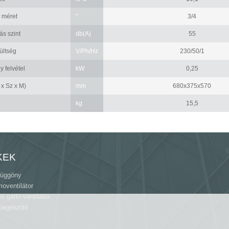
 méret
"
3/4
s szint
db(A)
55
ültség
V/Ph/Hz
230/50/1
y felvétel
kW
0,25
 x Sz x M)
mm
680x375x570
kg
15,5
KEK
függöny
moventilátor
 gátló ventilátor
iegészítő