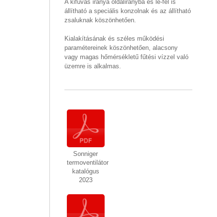
A kifúvás iránya oldalirányba és le-fel is
állítható a speciális konzolnak és az állítható
zsaluknak köszönhetően.
Kialakításának és széles működési
paramétereinek köszönhetően, alacsony
vagy magas hőmérsékletű fűtési vízzel való
üzemre is alkalmas.
Sonniger
termoventilátor
katalógus
2023