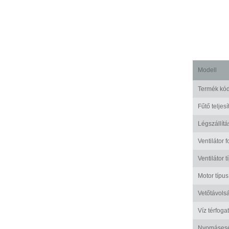
Modell
Termék kó
Fűtő teljes
Légszállítá
Ventilátor 
Ventilátor t
Motor típus
Vetőtávols
Víz térfoga
Nyomáses