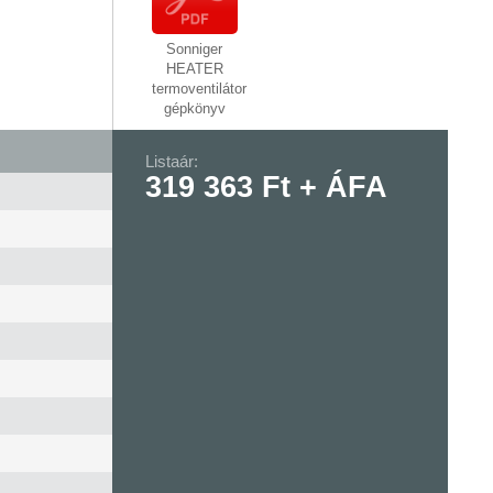
Sonniger
HEATER
termoventilátor
gépkönyv
Listaár:
319 363 Ft + ÁFA