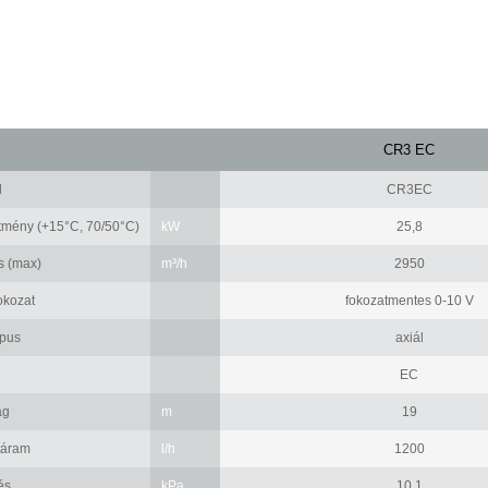
CR3 EC
d
CR3EC
ítmény (+15°C, 70/50°C)
kW
25,8
s (max)
m³/h
2950
fokozat
fokozatmentes 0-10 V
ípus
axiál
EC
ág
m
19
táram
l/h
1200
és
kPa
10,1