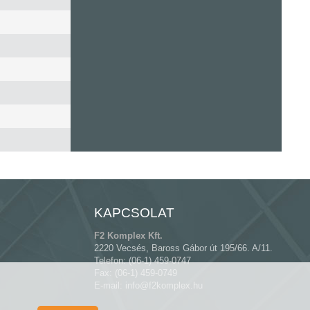
KAPCSOLAT
F2 Komplex Kft.
2220 Vecsés, Baross Gábor út 195/66. A/11.
Telefon: (06-1) 459-0747
Fax: (06-1) 459-0749
E-mail:
info@f2komplex.hu