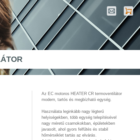
LÁTOR
Az EC motoros HEATER CR termoventilátor
modern, tartós és megbízható egység.
Használata leginkább nagy légterű
helyiségekben, több egység telepítésével
nagy méretű csarnokokban, épületekben
javasolt, ahol gyors felfűtés és stabil
hőmérséklet tartás az elvárás.