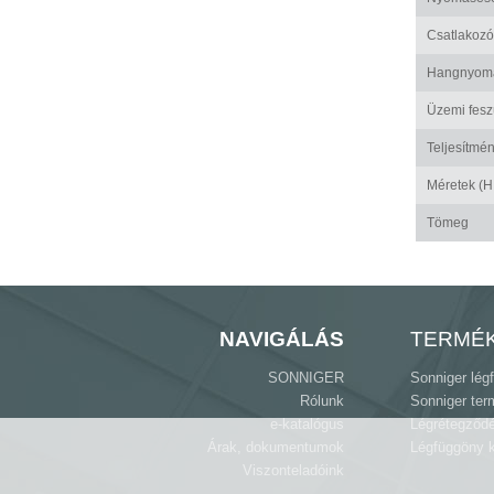
Csatlakozó
Hangnyomá
Üzemi fesz
Teljesítmén
Méretek (H
Tömeg
NAVIGÁLÁS
TERMÉ
SONNIGER
Sonniger lég
Rólunk
Sonniger ter
e-katalógus
Légrétegződés
Árak, dokumentumok
Légfüggöny k
Viszonteladóink