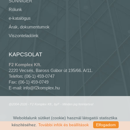
SONNIGER
Rólunk
e-katalógus
Árak, dokumentumok
Viszonteladóink
KAPCSOLAT
F2 Komplex Kft.
2220 Vecsés, Baross Gábor út 195/66. A/11.
Telefon: (06-1) 459-0747
Fax: (06-1) 459-0749
E-mail:
info@f2komplex.hu
@2004-2026 - F2 Komplex Kft., byF - Minden jog fenntartva!
Weboldalunk sütiket (cookie) használ látogatói statisztika
készítéséhez.
További infók és beállítások
Elfogadom