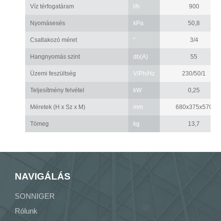
Víz térfogatáram
l/h
900
Nyomásesés
kPa
50,8
Csatlakozó méret
"
3/4
Hangnyomás szint
db(A)
55
Üzemi feszültség
V/Ph/Hz
230/50/1
Teljesítmény felvétel
kW
0,25
Méretek (H x Sz x M)
mm
680x375x570
Tömeg
kg
13,7
NAVIGÁLÁS
SONNIGER
Rólunk