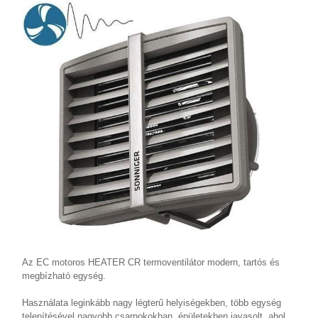
Az EC motoros HEATER CR termoventilátor modern, tartós és
megbízható egység.
Használata leginkább nagy légterű helyiségekben, több egység
telepítésével nagyobb csarnokokban, épületekben javasolt, ahol