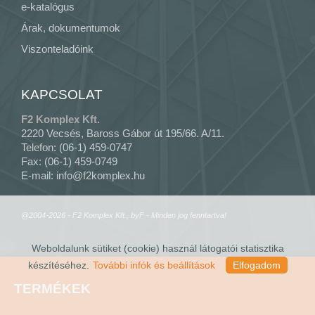
e-katalógus
Árak, dokumentumok
Viszonteladóink
KAPCSOLAT
F2 Komplex Kft.
2220 Vecsés, Baross Gábor út 195/66. A/11.
Telefon: (06-1) 459-0747
Fax: (06-1) 459-0749
E-mail:
info@f2komplex.hu
@2004-2026 - F2 Komplex Kft., byF - Minden jog fenntartva!
Weboldalunk sütiket (cookie) használ látogatói statisztika
készítéséhez.
További infók és beállítások
Elfogadom
TERMÉKEK