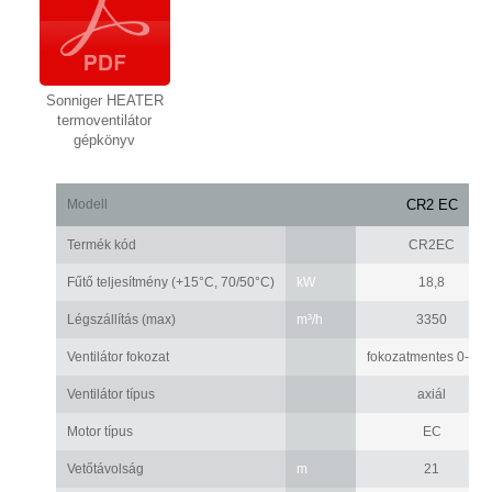
Sonniger HEATER
termoventilátor
gépkönyv
Modell
CR2 EC
Termék kód
CR2EC
Fűtő teljesítmény (+15°C, 70/50°C)
kW
18,8
Légszállítás (max)
m³/h
3350
Ventilátor fokozat
fokozatmentes 0-10 
Ventilátor típus
axiál
Motor típus
EC
Vetőtávolság
m
21