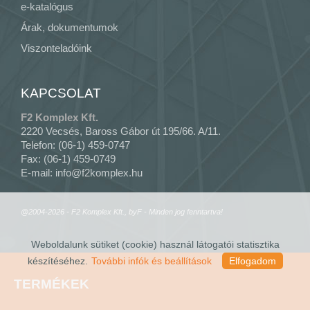
e-katalógus
Árak, dokumentumok
Viszonteladóink
KAPCSOLAT
F2 Komplex Kft.
2220 Vecsés, Baross Gábor út 195/66. A/11.
Telefon: (06-1) 459-0747
Fax: (06-1) 459-0749
E-mail:
info@f2komplex.hu
@2004-2026 - F2 Komplex Kft., byF - Minden jog fenntartva!
Weboldalunk sütiket (cookie) használ látogatói statisztika
készítéséhez.
További infók és beállítások
Elfogadom
TERMÉKEK