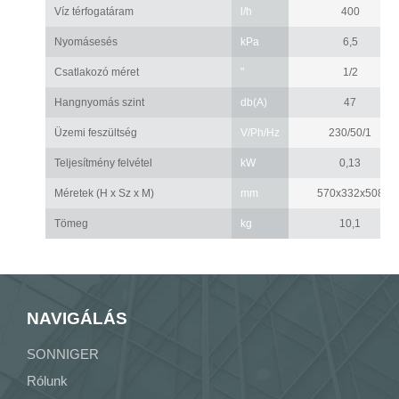
Víz térfogatáram
l/h
400
Nyomásesés
kPa
6,5
Csatlakozó méret
"
1/2
Hangnyomás szint
db(A)
47
Üzemi feszültség
V/Ph/Hz
230/50/1
Teljesítmény felvétel
kW
0,13
Méretek (H x Sz x M)
mm
570x332x508
Tömeg
kg
10,1
NAVIGÁLÁS
SONNIGER
Rólunk