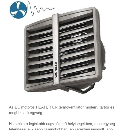
Az EC motoros HEATER CR termoventilátor modern, tartós és
megbízható egység.
Használata leginkább nagy légterű helyiségekben, több egység
telepítésével kisebb csarnokokban, épületekben javasolt, ahol