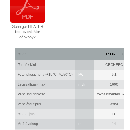
Sonniger HEATER
termoventilátor
gépkönyv
Modell
CR ONE EC
Termék kód
CRONEEC
Fűtő teljesítmény (+15°C, 70/50°C)
kW
9,1
Légszállítás (max)
m³/h
1600
Ventilátor fokozat
fokozatmentes 0-10 
Ventilátor típus
axiál
Motor típus
EC
Vetőtávolság
m
14