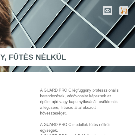
Y, FŰTÉS NÉLKÜL
A GUARD PRO C légfüggöny professzionális
berendezések, védővonalat képeznek az
épület ajtó vagy kapu nyílásánál, csökkentik
a légcsere, filtráció által okozott
hőveszteséget.
A GUARD PRO C modellek fűtés nélküli
egységek.