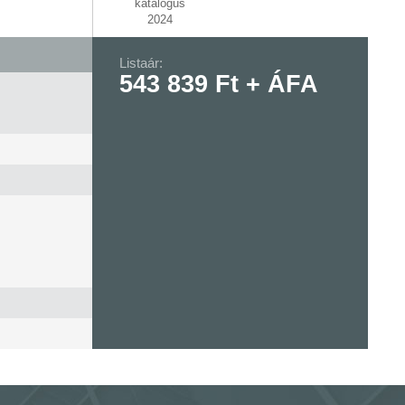
katalógus
2024
Listaár:
543 839 Ft + ÁFA