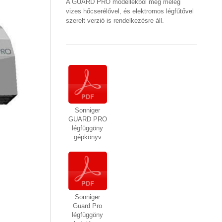
A GUARD PRO modellekből még meleg
vizes hőcserélővel, és elektromos légfűtővel
szerelt verzió is rendelkezésre áll.
Sonniger
GUARD PRO
légfüggöny
gépkönyv
Sonniger
Guard Pro
légfüggöny