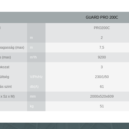
GUARD PRO 200C
d
PRO200C
m
2
magasság (max)
m
7,5
s (max)
m³/h
9200
fokozat
3
ültség
V/Ph/Hz
230/1/50
s szint
db(A)
61
 x Sz x M)
mm
2000x520x609
kg
51