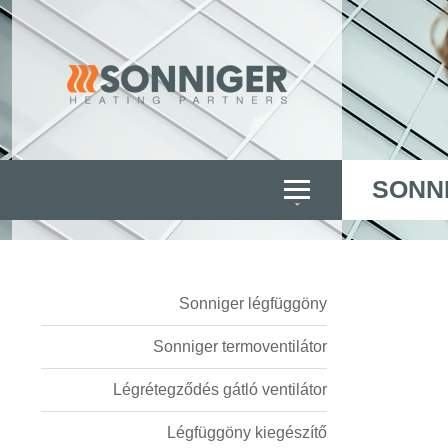
SONN
Sonniger légfüggöny
Sonniger termoventilátor
Légrétegződés gátló ventilátor
Légfüggöny kiegészítő