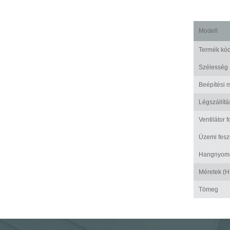
Modell
Termék kó
Szélesség
Beépítési 
Légszállítá
Ventilátor 
Üzemi fesz
Hangnyomá
Méretek (H
Tömeg