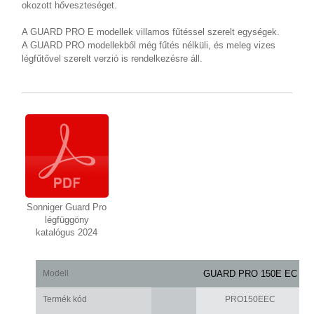
okozott hőveszteséget.
A GUARD PRO E modellek villamos fűtéssel szerelt egységek.
A GUARD PRO modellekből még fűtés nélküli, és meleg vizes
légfűtővel szerelt verzió is rendelkezésre áll.
Sonniger Guard Pro
légfüggöny
katalógus 2024
Modell
GUARD PRO 150E EC
Termék kód
PRO150EEC