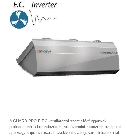
A GUARD PRO E EC ventilátorral szerelt légfüggönyök
professzionális berendezések, védővonalat képeznek az épület
ajtó vagy kapu nyílásánál, csökkentik a légcsere, filtráció által