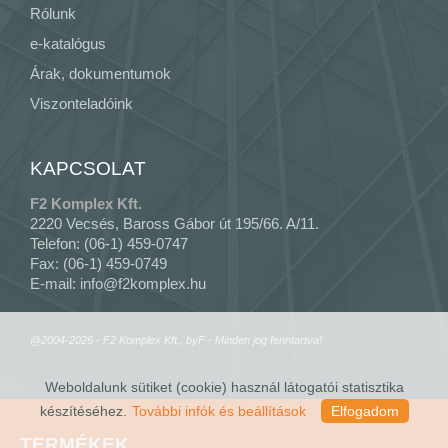
Rólunk
e-katalógus
Árak, dokumentumok
Viszonteladóink
KAPCSOLAT
F2 Komplex Kft.
2220 Vecsés, Baross Gábor út 195/66. A/11.
Telefon: (06-1) 459-0747
Fax: (06-1) 459-0749
E-mail:
info@f2komplex.hu
@2004-2026 - F2 Komplex Kft., byF - Minden jog fenntartva!
Weboldalunk sütiket (cookie) használ látogatói statisztika
készítéséhez.
További infók és beállítások
Elfogadom
TERMÉKEK