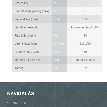
Szélesség
m
1,5
Beépítési magasság (max)
m
8
Légszállítás (max)
m³/h
6550
Ventilátor fokozat
fokozatmentes 0-10 V
Fűtő teljesítmény
kW
14
Üzemi feszültség
V/Ph/Hz
230/1/20
Hangnyomás szint
db(A)
59
Méretek (H x Sz x M)
mm
1500x520x609
Tömeg
kg
52
NAVIGÁLÁS
SONNIGER