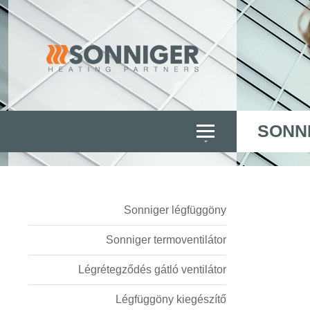
SONN
Sonniger légfüggöny
Sonniger termoventilátor
Légrétegződés gátló ventilátor
Légfüggöny kiegészítő