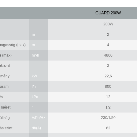
GUARD 200W
d
200W
m
2
magasság (max)
m
4
s (max)
m³/h
4800
fokozat
3
ítmény
kW
22,6
táram
l/h
800
és
kPa
12
 méret
"
1/2
ültség
V/Ph/Hz
230/1/50
s szint
db(A)
62