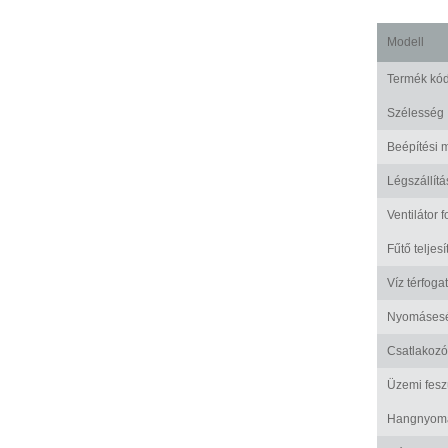
Modell
Termék kó
Szélesség
Beépítési 
Légszállítá
Ventilátor 
Fűtő teljes
Víz térfoga
Nyomáses
Csatlakozó
Üzemi fesz
Hangnyomá