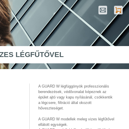
IZES LÉGFŰTŐVEL
A GUARD W légfüggönyök professzionális
berendezések, védővonalat képeznek az
épület ajtó vagy kapu nyílásánál, csökkentik
a légcsere, filtráció által okozott
hőveszteséget.
A GUARD W modellek meleg vizes légfűtővel
ellátott egységek.