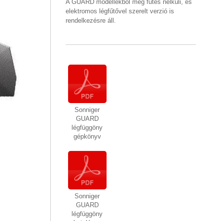
A GUARD modellekből még fűtés nélküli, és
elektromos légfűtővel szerelt verzió is
rendelkezésre áll.
Sonniger
GUARD
légfüggöny
gépkönyv
Sonniger
GUARD
légfüggöny