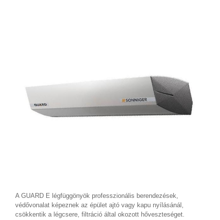
A GUARD E légfüggönyök professzionális berendezések,
védővonalat képeznek az épület ajtó vagy kapu nyílásánál,
csökkentik a légcsere, filtráció által okozott hőveszteséget.