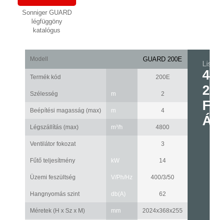
Sonniger GUARD
légfüggöny
katalógus
Modell
GUARD 200E
Listaá
46
Termék kód
200E
25
Szélesség
m
2
Ft
Beépítési magasság (max)
m
4
Á
Légszállítás (max)
m³/h
4800
Ventilátor fokozat
3
Fűtő teljesítmény
kW
14
Üzemi feszültség
V/Ph/Hz
400/3/50
Hangnyomás szint
db(A)
62
Méretek (H x Sz x M)
mm
2024x368x255