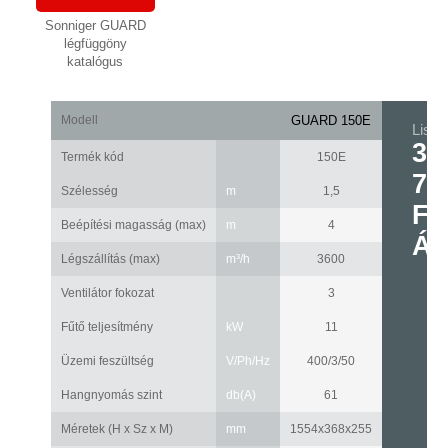
Sonniger GUARD
légfüggöny
katalógus
Modell
GUARD 150E
Listaá
38
Termék kód
150E
74
Szélesség
m
1,5
Ft
Beépítési magasság (max)
m
4
Á
Légszállítás (max)
m³/h
3600
Ventilátor fokozat
3
Fűtő teljesítmény
kW
11
Üzemi feszültség
V/Ph/Hz
400/3/50
Hangnyomás szint
db(A)
61
Méretek (H x Sz x M)
mm
1554x368x255