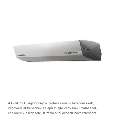
A GUARD E légfüggönyök professzionális berendezések,
védővonalat képeznek az épület ajtó vagy kapu nyílásánál,
csökkentik a légcsere, filtráció által okozott hőveszteséget.