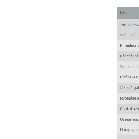
Modell
Termék kó
Szélesség
Beépítési 
Légszállítá
Ventilátor 
Fűtő teljes
Víz térfoga
Nyomáses
Csatlakozó
Üzemi fesz
Hangnyomá