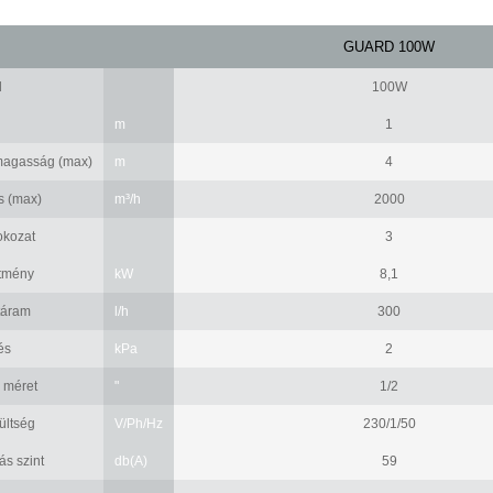
GUARD 100W
d
100W
m
1
magasság (max)
m
4
s (max)
m³/h
2000
fokozat
3
ítmény
kW
8,1
táram
l/h
300
és
kPa
2
 méret
"
1/2
ültség
V/Ph/Hz
230/1/50
s szint
db(A)
59