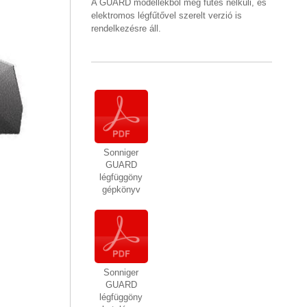
A GUARD modellekből még fűtés nélküli, és
elektromos légfűtővel szerelt verzió is
rendelkezésre áll.
Sonniger
GUARD
légfüggöny
gépkönyv
Sonniger
GUARD
légfüggöny