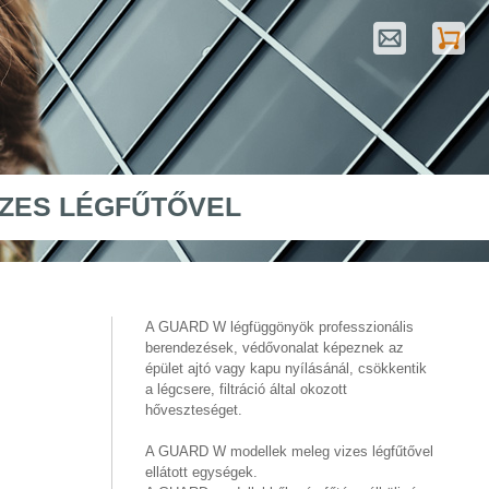
IZES LÉGFŰTŐVEL
A GUARD W légfüggönyök professzionális
berendezések, védővonalat képeznek az
épület ajtó vagy kapu nyílásánál, csökkentik
a légcsere, filtráció által okozott
hőveszteséget.
A GUARD W modellek meleg vizes légfűtővel
ellátott egységek.