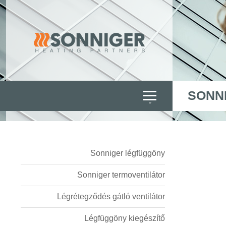
SONN
Sonniger légfüggöny
Sonniger termoventilátor
Légrétegződés gátló ventilátor
Légfüggöny kiegészítő