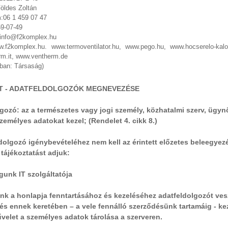
öldes Zoltán
:06 1 459 07 47
59-07-49
 info@f2komplex.hu
.f2komplex.hu. www.termoventilator.hu, www.pego.hu, www.hocserelo-kalo
m.it, www.ventherm.de
kban: Társaság)
ZET - ADATFELDOLGOZÓK MEGNEVEZÉSE
gozó: az a természetes vagy jogi személy, közhatalmi szerv, ügy
emélyes adatokat kezel; (Rendelet 4. cikk 8.)
dolgozó igénybevételéhez nem kell az érintett előzetes beleegyez
tájékoztatást adjuk:
gunk IT szolgáltatója
k a honlapja fenntartásához és kezeléséhez adatfeldolgozót vesz 
, és ennek keretében – a vele fennálló szerződésünk tartamáig - k
velet a személyes adatok tárolása a szerveren.