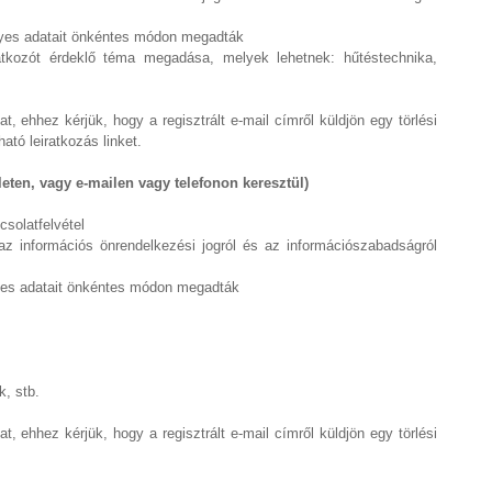
élyes adatait önkéntes módon megadták
iratkozót érdeklő téma megadása, melyek lehetnek: hűtéstechnika,
t, ehhez kérjük, hogy a regisztrált e-mail címről küldjön egy törlési
ató leiratkozás linket.
leten, vagy e-mailen vagy telefonon keresztül)
csolatfelvétel
 az információs önrendelkezési jogról és az információszabadságról
lyes adatait önkéntes módon megadták
k, stb.
t, ehhez kérjük, hogy a regisztrált e-mail címről küldjön egy törlési