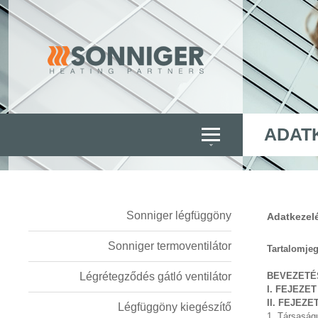
ADAT
Sonniger légfüggöny
Adatkezelé
Sonniger termoventilátor
Tartalomje
Légrétegződés gátló ventilátor
BEVEZETÉS
I. FEJEZE
II. FEJEZ
Légfüggöny kiegészítő
1. Társaságu