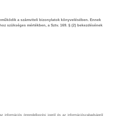
zreműködik a számviteli bizonylatok könyvelésében. Ennek
áshoz szükséges mértékben, a Sztv. 169. § (2) bekezdésének
 az információs önrendelkezési jogról és az információszabadságról