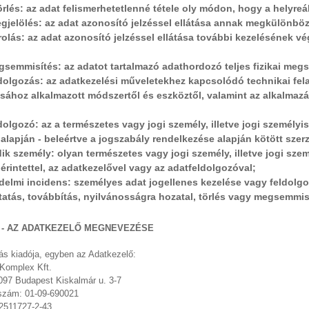
örlés: az adat felismerhetetlenné tétele oly módon, hogy a helyre
gjelölés: az adat azonosító jelzéssel ellátása annak megkülönböz
rolás: az adat azonosító jelzéssel ellátása további kezelésének v
semmisítés: az adatot tartalmazó adathordozó teljes fizikai meg
dolgozás: az adatkezelési műveletekhez kapcsolódó technikai fel
sához alkalmazott módszertől és eszköztől, valamint az alkalmazás
dolgozó: az a természetes vagy jogi személy, illetve jogi személy
alapján - beleértve a jogszabály rendelkezése alapján kötött szerz
ik személy: olyan természetes vagy jogi személy, illetve jogi sz
érintettel, az adatkezelővel vagy az adatfeldolgozóval;
delmi incidens: személyes adat jogellenes kezelése vagy feldolgo
atás, továbbítás, nyilvánosságra hozatal, törlés vagy megsemmis
T - AZ ADATKEZELŐ MEGNEVEZÉSE
ás kiadója, egyben az Adatkezelő:
Komplex Kft.
097 Budapest Kiskalmár u. 3-7
szám: 01-09-690021
2511727-2-43