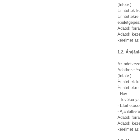
(Infotv.)
Érintettek 
Érintettekr
épületgépész
Adatok forrá
Adatok kezel
kérelmet az 
1.2. Áraján
Az adatkezel
Adatkezelés
(Infotv.)
Érintettek 
Érintettekre
- Név
- Tevékenysé
- Elérhetősé
- Ajánlatkér
Adatok forrá
Adatok kezel
kérelmet az