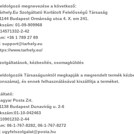
feldolgozó megnevezése a következő:
rhely.Eu Szolgáltató Korlátolt Felelősségű Társaság
 1144 Budapest Ormánság utca 4. X. em 241.
kszám: 01-09-909968
14571332-2-42
m: +36 1 789 27 89
: support@tarhely.eu
tps://www.tarhely.eu/
szolgáltatások, kézbesítés, csomagküldés
feldolgozók Társaságunktól megkapják a megrendelt termék kézbe
fonszáma), és ennek felhasználásával kiszállítja a terméket.
áltató:
agyar Posta Zrt.
1138 Budapest Dunavirág u. 2-6
kszám:01-10-042463
10901232-2-44
m: 06-1-767-8282, 06-1-767-8272
: ugyfelszolgalat@posta.hu