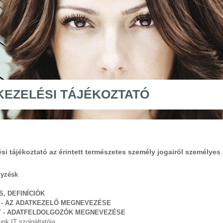
KEZELÉSI TÁJÉKOZTATÓ
si tájékoztató az érintett természetes személy jogairól személye
gyzésk
, DEFINÍCIÓK
T - AZ ADATKEZELŐ MEGNEVEZÉSE
ET - ADATFELDOLGOZÓK MEGNEVEZÉSE
nk IT szolgáltatója