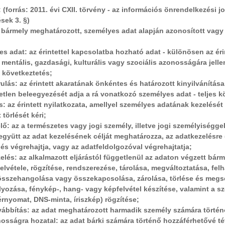
: (forrás: 2011. évi CXII. törvény - az információs önrendelkezési j
sek 3. §)
t: bármely meghatározott, személyes adat alapján azonosított vagy
es adat: az érintettel kapcsolatba hozható adat - különösen az érin
i, mentális, gazdasági, kulturális vagy szociális azonosságára jelle
 következtetés;
rulás: az érintett akaratának önkéntes és határozott kinyilvánítás
tetlen beleegyezését adja a rá vonatkozó személyes adat - teljes 
ás: az érintett nyilatkozata, amellyel személyes adatának kezelését
 törlését kéri;
lő: az a természetes vagy jogi személy, illetve jogi személyiségg
gyütt az adat kezelésének célját meghatározza, az adatkezelésre 
s végrehajtja, vagy az adatfeldolgozóval végrehajtatja;
elés: az alkalmazott eljárástól függetlenül az adaton végzett bá
felvétele, rögzítése, rendszerezése, tárolása, megváltoztatása, fe
összehangolása vagy összekapcsolása, zárolása, törlése és megs
ozása, fénykép-, hang- vagy képfelvétel készítése, valamint a szem
rnyomat, DNS-minta, íriszkép) rögzítése;
vábbítás: az adat meghatározott harmadik személy számára történ
nosságra hozatal: az adat bárki számára történő hozzáférhetővé té