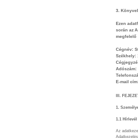
3. Könyve
Ezen adatf
során az A
megfelelő 
Cégnév: St
Székhely: 
Cégjegyzé
Adószám: 
Telefonsz
E-mail cí
III. FEJE
1. Személye
1.1 Hírlevé
Az adatkezel
Adatkezelés