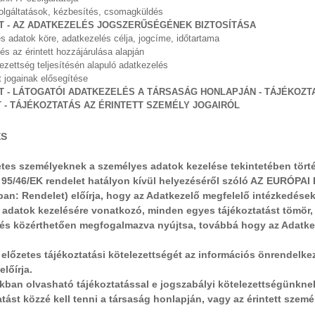
zolgáltatások, kézbesítés, csomagküldés
ZET - AZ ADATKEZELÉS JOGSZERŰSÉGÉNEK BIZTOSÍTÁSA
 adatok köre, adatkezelés célja, jogcíme, időtartama
és az érintett hozzájárulása alapján
lezettség teljesítésén alapuló adatkezelés
tt jogainak elősegítése
ET - LÁTOGATÓI ADATKEZELÉS A TÁRSASÁG HONLAPJÁN - TÁJÉKOZ
T - TÁJÉKOZTATÁS AZ ÉRINTETT SZEMÉLY JOGAIRÓL
ÉS
tes személyeknek a személyes adatok kezelése tekintetében törté
a 95/46/EK rendelet hatályon kívül helyezéséről szóló AZ EURÓ
an: Rendelet) előírja, hogy az Adatkezelő megfelelő intézkedések
adatok kezelésére vonatkozó, minden egyes tájékoztatást tömör, 
és közérthetően megfogalmazva nyújtsa, továbbá hogy az Adatkezel
t előzetes tájékoztatási kötelezettségét az információs önrendelke
előírja.
kban olvasható tájékoztatással e jogszabályi kötelezettségünkne
atást közzé kell tenni a társaság honlapján, vagy az érintett szemé