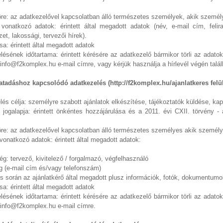
köre: az adatkezelővel kapcsolatban álló természetes személyek, akik szem
e vonatkozó adatok: érintett által megadott adatok (név, e-mail cím, fel
et, lakossági, tervezői hírek).
sa: érintett által megadott adatok
ésének időtartama: érintett kérésére az adatkezelő bármikor törli az adatoka
info@f2komplex.hu e-mail címre, vagy kérjük használja a hírlevél végén találh
latadáshoz kapcsolódó adatkezelés (http://f2komplex.hu/ajanlatkeres felü
és célja: személyre szabott ajánlatok elkészítése, tájékoztatók küldése, kap
 jogalapja: érintett önkéntes hozzájárulása és a 2011. évi CXII. törvény -
köre: az adatkezelővel kapcsolatban álló természetes személyes akik szemé
 vonatkozó adatok: érintett által megadott adatok:
g: tervező, kivitelező / forgalmazó, végfelhasználó
g (e-mail cím és/vagy telefonszám)
és során az ajánlatkérő által megadott plusz információk, fotók, dokumentumo
sa: érintett által megadott adatok
ésének időtartama: érintett kérésére az adatkezelő bármikor törli az adatoka
 info@f2komplex.hu e-mail címre.