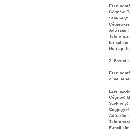
Ezen adat
Cégnév: Tá
Székhely:
Cégjegyzé
Adószám: 
Telefonszá
E-mail cím
Honlap: ht
2. Postai 
Ezen adat
címe, tele
Ezen szolg
Cégnév: M
Székhely: 
Cégjegyzé
Adószám: 
Telefonszá
E-mail cím