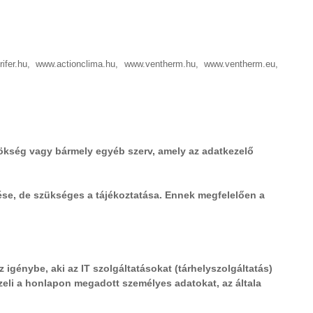
rifer.hu, www.actionclima.hu, www.ventherm.hu, www.ventherm.eu,
nökség vagy bármely egyéb szerv, amely az adatkezelő
ése, de szükséges a tájékoztatása. Ennek megfelelően a
igénybe, aki az IT szolgáltatásokat (tárhelyszolgáltatás)
ezeli a honlapon megadott személyes adatokat, az általa