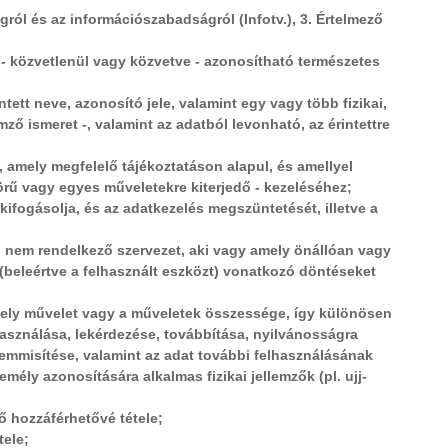
ogról és az információszabadságról (Infotv.), 3. Értelmező
 - közvetlenül vagy közvetve - azonosítható természetes
tett neve, azonosító jele, valamint egy vagy több fizikai,
mző ismeret -, valamint az adatból levonható, az érintettre
a, amely megfelelő tájékoztatáson alapul, és amellyel
körű vagy egyes műveletekre kiterjedő - kezeléséhez;
 kifogásolja, és az adatkezelés megszüntetését, illetve a
el nem rendelkező szervezet, aki vagy amely önállóan vagy
(beleértve a felhasznált eszközt) vonatkozó döntéseket
rmely művelet vagy a műveletek összessége, így különösen
lhasználása, lekérdezése, továbbítása, nyilvánosságra
emmisítése, valamint az adat további felhasználásának
ély azonosítására alkalmas fizikai jellemzők (pl. ujj-
ő hozzáférhetővé tétele;
tele;