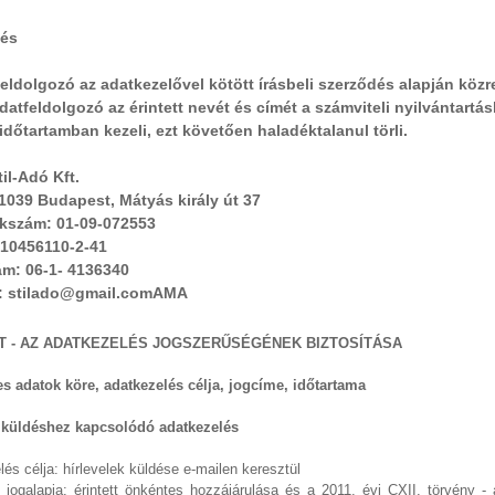
lés
eldolgozó az adatkezelővel kötött írásbeli szerződés alapján kö
datfeldolgozó az érintett nevét és címét a számviteli nyilvántart
időtartamban kezeli, ezt követően haladéktalanul törli.
il-Adó Kft.
1039 Budapest, Mátyás király út 37
kszám: 01-09-072553
10456110-2-41
ám: 06-1- 4136340
m: stilado@gmail.comAMA
ZET - AZ ADATKEZELÉS JOGSZERŰSÉGÉNEK BIZTOSÍTÁSA
s adatok köre, adatkezelés célja, jogcíme, időtartama
l küldéshez kapcsolódó adatkezelés
és célja: hírlevelek küldése e-mailen keresztül
 jogalapja: érintett önkéntes hozzájárulása és a 2011. évi CXII. törvény -