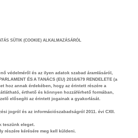
TATÁS SÜTIK (COOKIE) ALKALMAZÁSÁRÓL
nő védelméről és az ilyen adatok szabad áramlásáról,
PAI PARLAMENT ÉS A TANÁCS (EU) 2016/679 RENDELETE (a
et hoz annak érdekében, hogy az érintett részére a
átlátható, érthető és könnyen hozzáférhető formában,
ő elősegíti az érintett jogainak a gyakorlását.
zési jogról és az információszabadságról 2011. évi CXII.
k teszünk eleget.
ly részére kérésére meg kell küldeni.