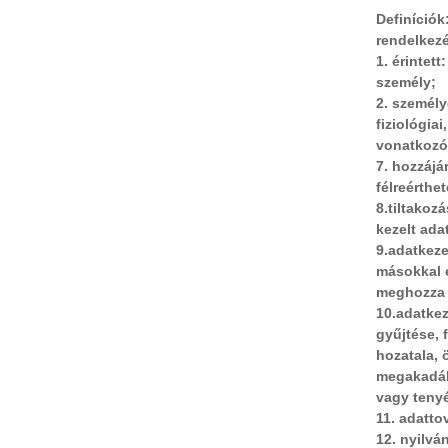
Definíciók
rendelkezé
1. érintet
személy;
2. személy
fiziológia
vonatkozó
7. hozzájá
félreérthe
8.tiltakoz
kezelt adat
9.adatkeze
másokkal e
meghozza é
10.adatkez
gyűjtése, 
hozatala, 
megakadály
vagy tenyé
11. adatto
12. nyilvá