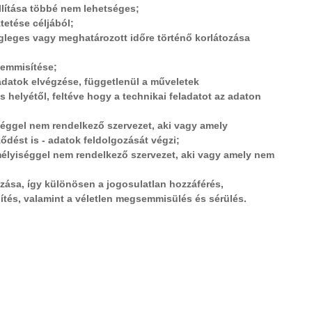
állítása többé nem lehetséges;
tetése céljából;
égleges vagy meghatározott időre történő korlátozása
semmisítése;
adatok elvégzése, függetlenül a műveletek
 helyétől, feltéve hogy a technikai feladatot az adaton
iséggel nem rendelkező szervezet, aki vagy amely
ődést is - adatok feldolgozását végzi;
emélyiséggel nem rendelkező szervezet, aki vagy amely nem
zása, így különösen a jogosulatlan hozzáférés,
ítés, valamint a véletlen megsemmisülés és sérülés.