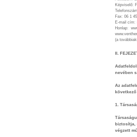
Képviselő: F
Telefonszám
Fax: 06 1 4
E-mail cím:
Honlap: www
www.venther
(a továbbia
II. FEJE
Adatfeldol
nevében sz
Az adatfel
következő 
1. Társasá
Társaságun
biztosítja
végzett mű