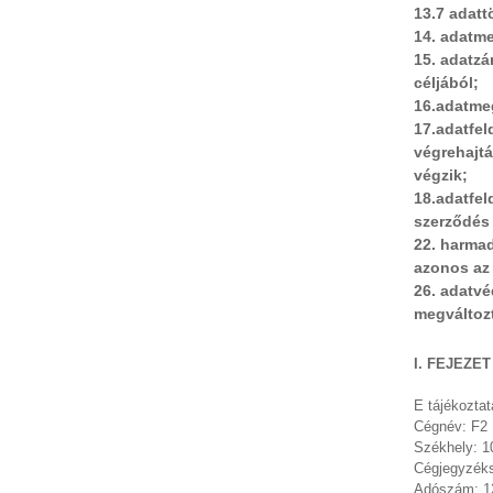
13.7 adatt
14. adatme
15. adatzá
céljából;
16.adatmeg
17.adatfel
végrehajtá
végzik;
18.adatfel
szerződés 
22. harmad
azonos az 
26. adatvé
megváltozt
I. FEJEZE
E tájékoztat
Cégnév: F2 
Székhely: 1
Cégjegyzék
Adószám: 1