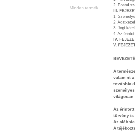
2. Postai s
Minden termék
III. FEJE
1. Személyes
2. Adatkezel
3. Jogi köte
4. Az érinte
IV. FEJEZ
V. FEJEZE
BEVEZET
A természe
valamint 
továbbiakb
személyes 
világosan 
Az érintet
törvény is 
Az alábbia
A tájékozt