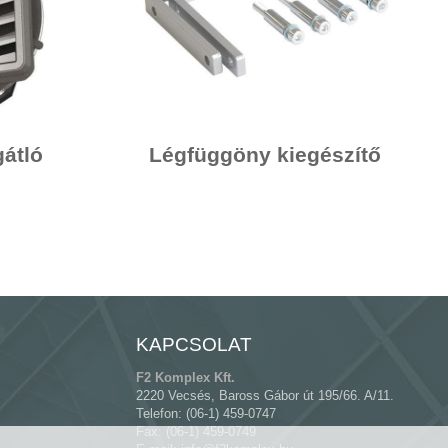
átló
Légfüggöny kiegészítő
KAPCSOLAT
F2 Komplex Kft.
2220 Vecsés, Baross Gábor út 195/66. A/11.
Telefon: (06-1) 459-0747
Fax: (06-1) 459-0749