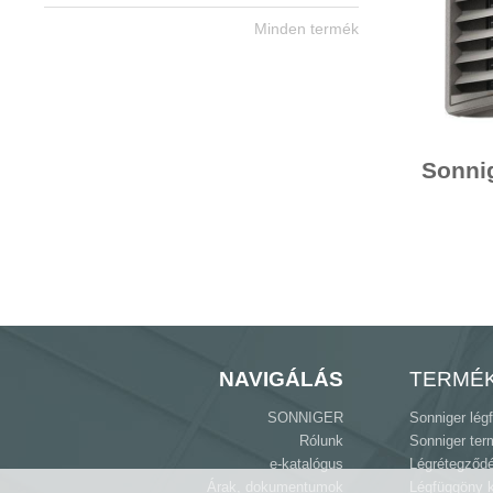
Minden termék
Sonniger légfüggöny
Sonnig
NAVIGÁLÁS
TERMÉ
SONNIGER
Sonniger lég
Rólunk
Sonniger ter
e-katalógus
Légrétegződés
Árak, dokumentumok
Légfüggöny k