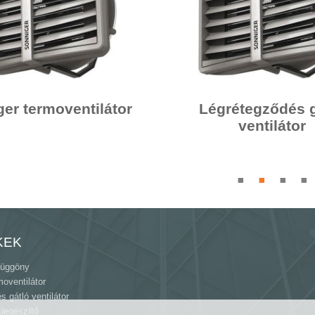
er termoventilátor
Légrétegződés g
ventilátor
KEK
függöny
moventilátor
 gátló ventilátor
iegészítő